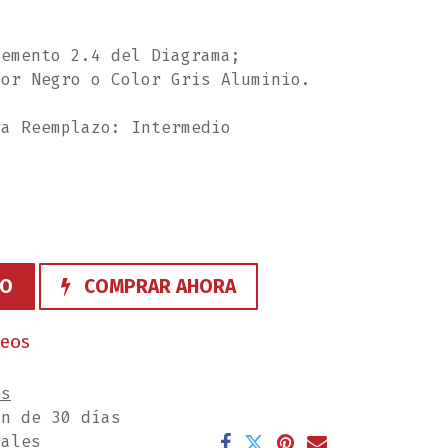
lemento 2.4 del Diagrama;
lor Negro o Color Gris Aluminio.
ra Reemplazo: Intermedio
TO
COMPRAR AHORA
seos
es
ón de 30 días
rales