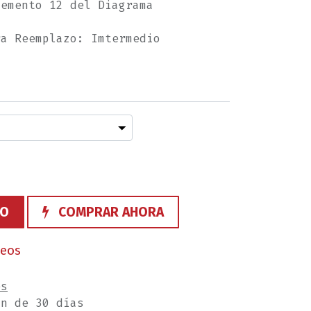
lemento 12 del Diagrama
ra Reemplazo: Imtermedio
TO
COMPRAR AHORA
seos
es
ón de 30 días