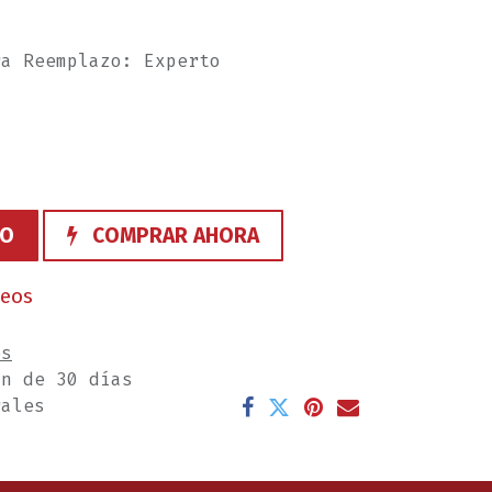
ra Reemplazo: Experto
TO
COMPRAR AHORA
seos
es
ón de 30 días
rales