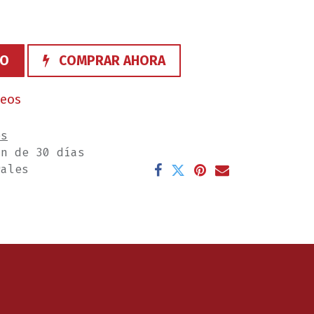
TO
COMPRAR AHORA
seos
es
ón de 30 días
rales