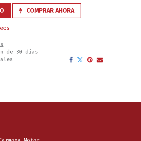
TO
COMPRAR AHORA
seos
es
ón de 30 días
rales
Carmona Motor