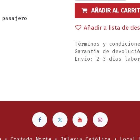
AÑADIR AL CARRI
Añadir a lista de de
Términos y condicion
Garantía de devoluci
Envío: 2-3 días labo
n • Costado Norte • Iglesia Católica • Local 