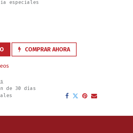
tia especiales
TO
COMPRAR AHORA
seos
es
ón de 30 días
rales