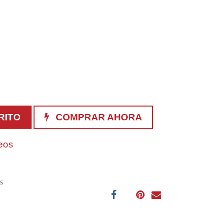
RITO
COMPRAR AHORA
seos
s