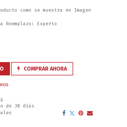
roducto como se muestra en Imagen
ra Reemplazo: Experto
TO
COMPRAR AHORA
seos
es
ón de 30 días
rales