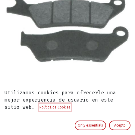
Utilizamos cookies para ofrecerle una
mejor experiencia de usuario en este
Fibras de Freno Delantero para Suzuki
sitio web.
Política de Cookies
GS150R o Similar
Fibras de Freno para Reemplazo
Only essentials
Acepto