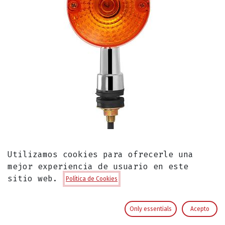
Utilizamos cookies para ofrecerle una
Direccional para Suzuki GN125 CH
mejor experiencia de usuario en este
sitio web.
Direccional Suzuki GN125 CH
Política de Cookies
Ventas por Unidad
Only essentials
Acepto