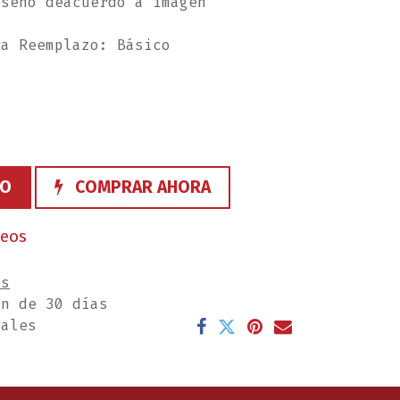
iseño deacuerdo a imagen
ra Reemplazo: Básico
TO
COMPRAR AHORA
seos
es
ón de 30 días
rales