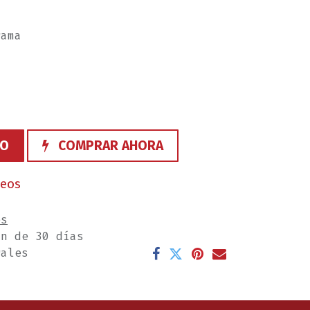
rama
TO
COMPRAR AHORA
seos
es
ón de 30 días
rales