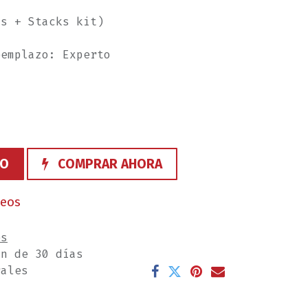
as + Stacks kit)
eemplazo: Experto
TO
COMPRAR AHORA
seos
es
ón de 30 días
rales