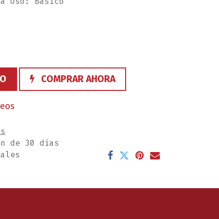
ra Uso: Básico
TO
COMPRAR AHORA
seos
es
ón de 30 días
rales