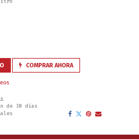
Litro
TO
COMPRAR AHORA
seos
es
ón de 30 días
rales