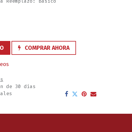
ra Reemplazo: Basico
TO
COMPRAR AHORA
seos
es
ón de 30 días
rales