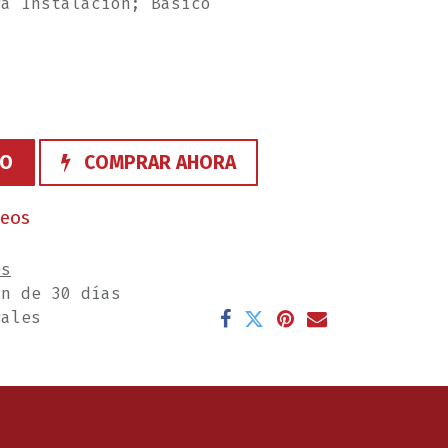
ra Instalación; Básico
TO
COMPRAR AHORA
seos
es
ón de 30 días
rales