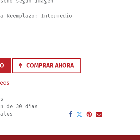
iseño según Imagen
ra Reemplazo: Intermedio
TO
COMPRAR AHORA
seos
es
ón de 30 días
rales