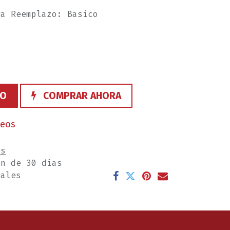
ra Reemplazo: Basico
TO
COMPRAR AHORA
seos
es
ón de 30 días
rales