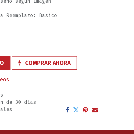
iseño según Imagen
ra Reemplazo: Basico
TO
COMPRAR AHORA
seos
es
ón de 30 días
rales