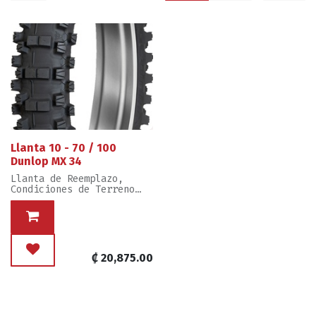
Llanta 10 - 70 / 100
Dunlop MX 34
Llanta de Reemplazo,
Condiciones de Terreno
Intermedio Suave
Marca: Dunlop
Ventas por Unidad, Diseño
como se muestra en Imagen
₡
20,875.00
Nivel de Mecánica para
Reemplazo: Intermedio