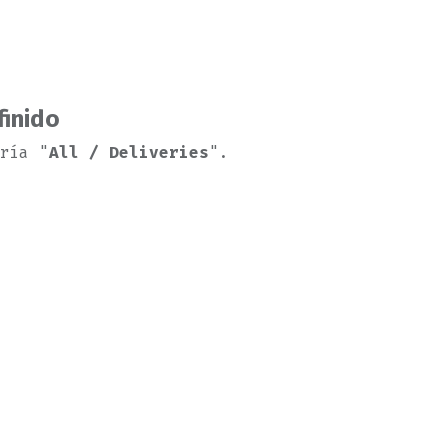
finido
ría "
All / Deliveries
".