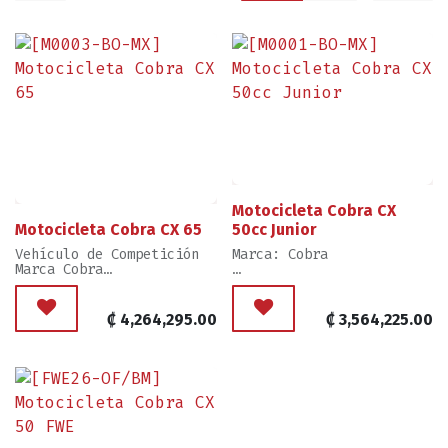
Motocicleta Cobra CX
Motocicleta Cobra CX 65
50cc Junior
Vehículo de Competición
Marca: Cobra
Marca Cobra
Ventas por Unidad, Año
Ventas por Unidad,
2026
Producto como se muestra
₡
4,264,295.00
₡
3,564,225.00
en Imagen
Uso: Motocross, no para
principiantes
Se maneja Posiblidad de
Traer Por pedido Especial
con Extras.