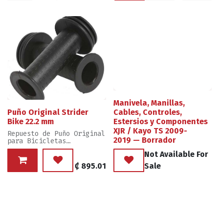
Manivela, Manillas,
Cables, Controles,
Puño Original Strider
Estersios y Componentes
Bike 22.2 mm
XJR / Kayo TS 2009-
Repuesto de Puño Original
2019 — Borrador
para Bicicletas
Manofactura: Generic
Not Available For
Medida: 22.2 mm Color
₡
895.01
Sale
negro únicamente
Venta/Precio: Por Unidad