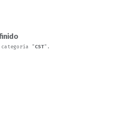
finido
 categoría "
CST
".