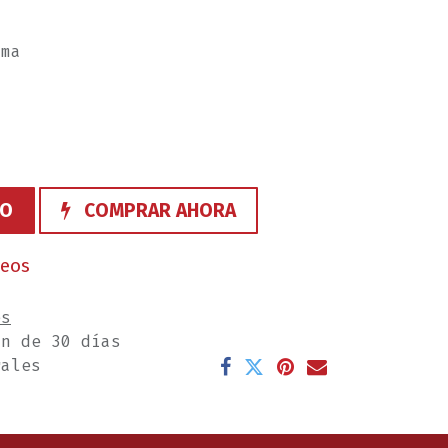
ama
TO
COMPRAR AHORA
seos
es
ón de 30 días
rales