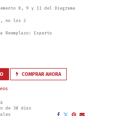
lemento 8, 9 y 11 del Diagrama
8, no los 2
ra Reemplazo: Experto
TO
COMPRAR AHORA
seos
es
ón de 30 días
rales