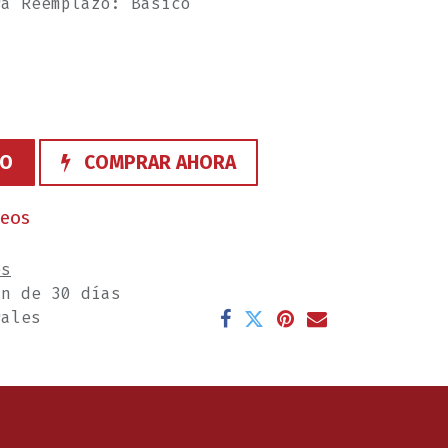
ra Reemplazo: Basico
TO
COMPRAR AHORA
seos
es
ón de 30 días
rales