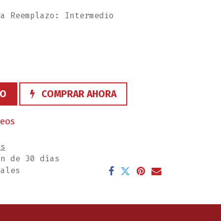
ra Reemplazo: Intermedio
TO
COMPRAR AHORA
seos
es
ón de 30 días
rales