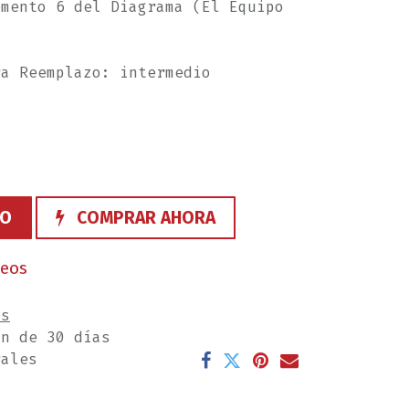
emento 6 del Diagrama (El Equipo
ra Reemplazo: intermedio
TO
COMPRAR AHORA
seos
es
ón de 30 días
rales