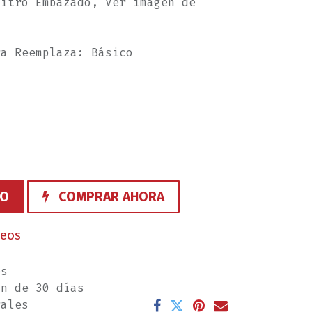
Litro Embazado, Ver imagen de
ra Reemplaza: Básico
TO
COMPRAR AHORA
seos
es
ón de 30 días
rales