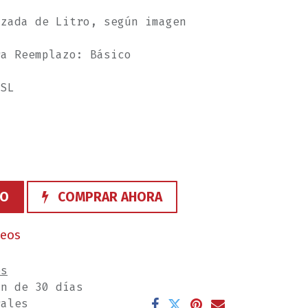
azada de Litro, según imagen
ra Reemplazo: Básico
 SL
TO
COMPRAR AHORA
seos
es
ón de 30 días
rales