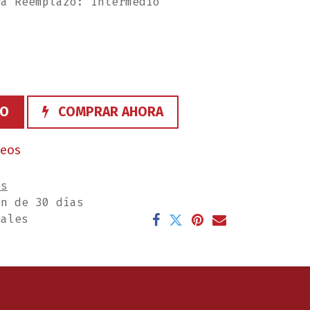
ra Reemplazo: Intermedio
TO
COMPRAR AHORA
seos
es
ón de 30 días
rales