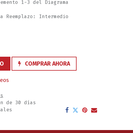
lemento 1-3 del Diagrama
ra Reemplazo: Intermedio
TO
COMPRAR AHORA
seos
es
ón de 30 días
rales