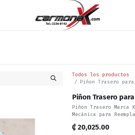
os
Noticias
Cita
Contáctenos
Términos y Condi
Todos los productos
Piñon Trasero para
Piñon Trasero para
Piñon Trasero Marca 
Mecánica para Reempl
₡
20,025.00