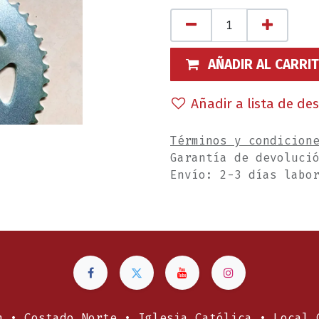
AÑADIR AL CARRI
Añadir a lista de de
Términos y condicion
Garantía de devoluci
Envío: 2-3 días labo
n • Costado Norte • Iglesia Católica • Local 