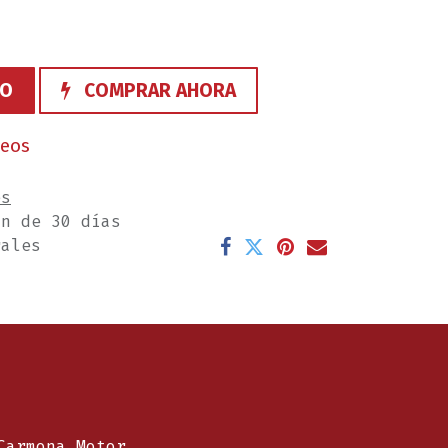
TO
COMPRAR AHORA
seos
es
ón de 30 días
rales
Carmona Motor