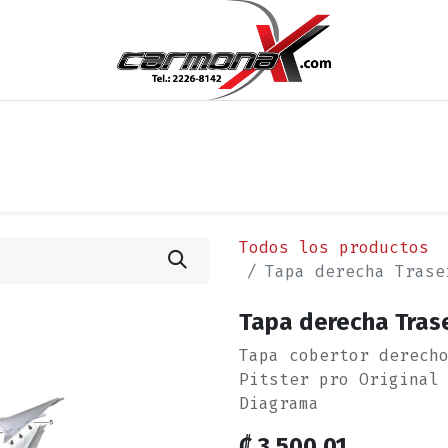
os
Noticias
Cita
Contáctenos
Términos y Condi
Todos los productos
Tapa derecha Trase
Tapa derecha Trase
Tapa cobertor derech
Pitster pro Original
Diagrama
₡
3,500.01