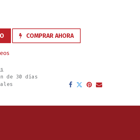
TO
COMPRAR AHORA
seos
es
ón de 30 días
rales