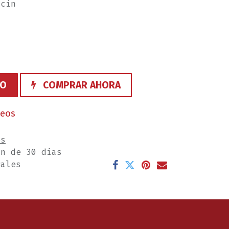
ncin
TO
COMPRAR AHORA
seos
es
ón de 30 días
rales