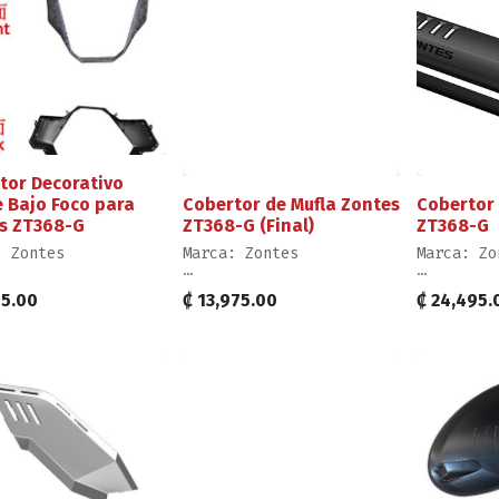
tor Decorativo
e Bajo Foco para
Cobertor de Mufla Zontes
Cobertor 
s ZT368-G
ZT368-G (Final)
ZT368-G
: Zontes
Marca: Zontes
Marca: Zo
 por Unidad,
Venta por Unidad,
Venta por
95.00
₡
13,975.00
₡
24,495.
cto como se Muestra
Producto como se Muestra
Producto 
agen
en Imagen
en Image
 de Mecánica para
Nivel de Mecánica para
Nivel de 
lazo: Intermedio
Reemplazo: Intermedio
Reemplazo