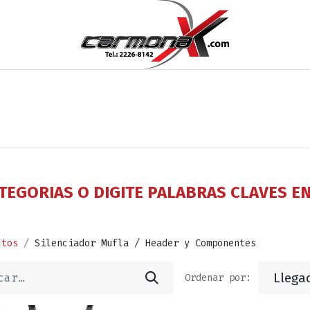
os
Noticias
Cita
Contáctenos
Términos y Condi
TEGORIAS O DIGITE PALABRAS CLAVES E
ctos
Silenciador Mufla / Header y Componentes
Llega
Ordenar por: