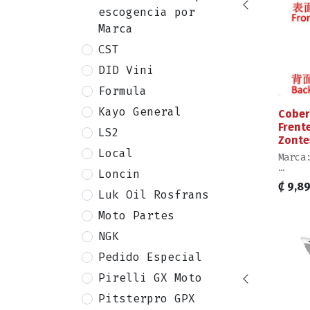
escogencia por
Marca
CST
DID Vini
Formula
Kayo General
Cober
Frent
LS2
Zonte
Local
Marca
Loncin
Venta
₡
9,8
Produ
Luk Oil Rosfrans
en Im
Moto Partes
Nivel
Reemp
NGK
Pedido Especial
Pirelli GX Moto
Pitsterpro GPX