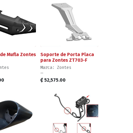
de Mufla Zontes
Soporte de Porta Placa
para Zontes ZT703-F
ntes
Marca: Zontes
 Unidad,
Venta por Unidad,
00
₡
52,575.00
como se Muestra
Producto como se Muestra
n
en Imagen
Mecánica para
Nivel de Mecánica para
: Intermedio
Reemplazo: Intermedio